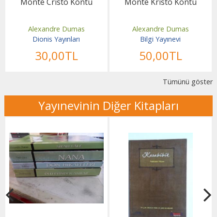
Monte Cristo Kontu
Monte Kristo Kontu
Alexandre Dumas
Alexandre Dumas
Dionis Yayınları
Bilgi Yayınevi
30
,00
TL
50
,00
TL
Tümünü göster
Yayınevinin Diğer Kitapları