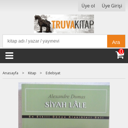
Üye ol
Üye Girişi
Ara
0
Anasayfa
>
Kitap
>
Edebiyat