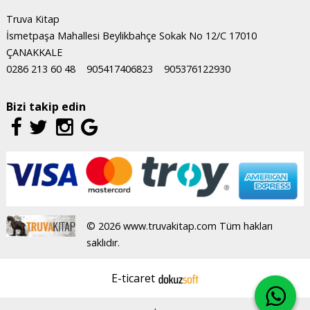
Truva Kitap
İsmetpaşa Mahallesi Beylikbahçe Sokak No 12/C 17010
ÇANAKKALE
0286 213 60 48
905417406823
905376122930
Bizi takip edin
© 2026 www.truvakitap.com Tüm hakları
saklıdır.
E-ticaret
.