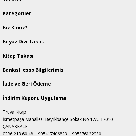
Kategoriler
Biz Kimiz?
Beyaz Dizi Takas
Kitap Takası
Banka Hesap Bilgilerimiz
İade ve Geri Ödeme
İndirim Kuponu Uygulama
Truva Kitap
İsmetpaşa Mahallesi Beylikbahçe Sokak No 12/C 17010
ÇANAKKALE
0286 213 60 48
905417406823
905376122930