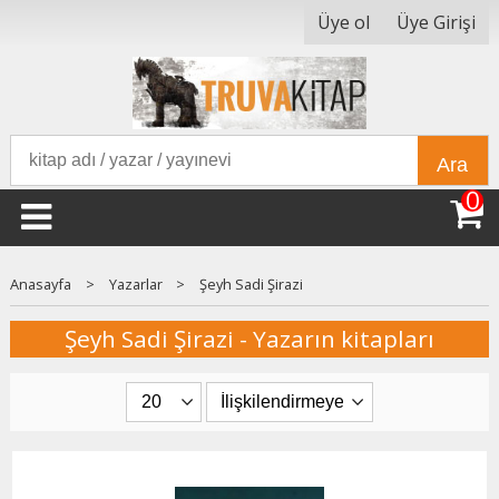
Üye ol
Üye Girişi
Ara
0
Anasayfa
>
Yazarlar
>
Şeyh Sadi Şirazi
Şeyh Sadi Şirazi - Yazarın kitapları