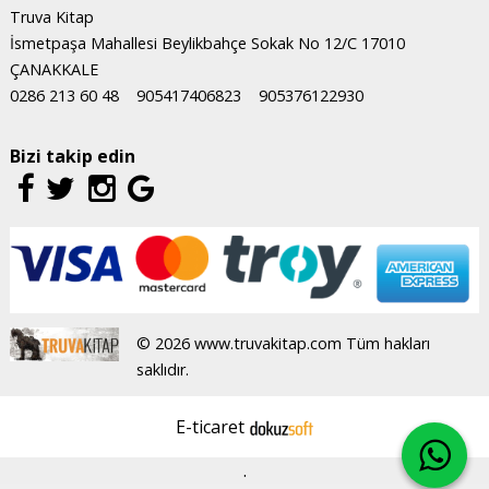
Truva Kitap
İsmetpaşa Mahallesi Beylikbahçe Sokak No 12/C 17010
ÇANAKKALE
0286 213 60 48
905417406823
905376122930
Bizi takip edin
© 2026 www.truvakitap.com Tüm hakları
saklıdır.
E-ticaret
.