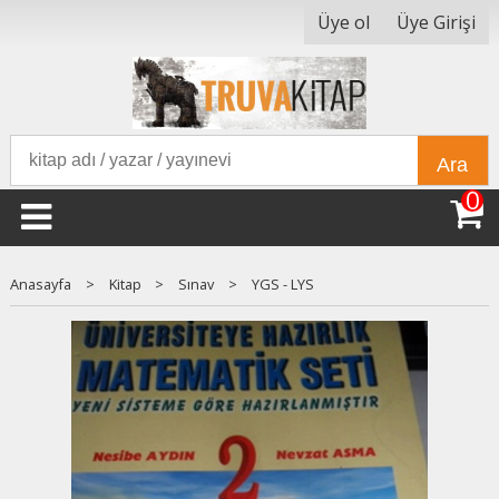
Üye ol
Üye Girişi
Ara
0
Anasayfa
>
Kitap
>
Sınav
>
YGS - LYS