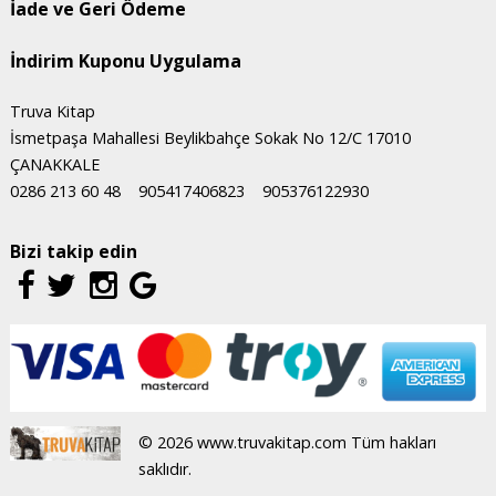
İade ve Geri Ödeme
İndirim Kuponu Uygulama
Truva Kitap
İsmetpaşa Mahallesi Beylikbahçe Sokak No 12/C 17010
ÇANAKKALE
0286 213 60 48
905417406823
905376122930
Bizi takip edin
© 2026 www.truvakitap.com Tüm hakları
saklıdır.