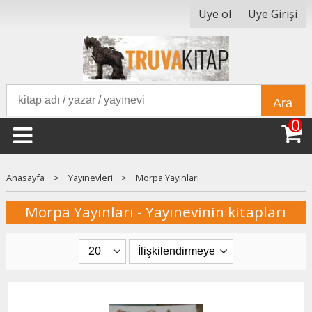
Üye ol
Üye Girişi
Ara
0
Anasayfa
>
Yayınevleri
>
Morpa Yayınları
Morpa Yayınları - Yayınevinin kitapları