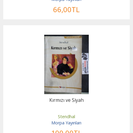
66
,00
TL
Kırmızı ve Siyah
Stendhal
Morpa Yayınları
100
,00
TL