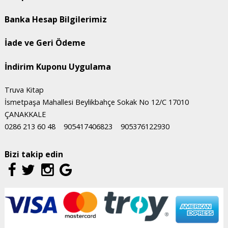
Banka Hesap Bilgilerimiz
İade ve Geri Ödeme
İndirim Kuponu Uygulama
Truva Kitap
İsmetpaşa Mahallesi Beylikbahçe Sokak No 12/C 17010
ÇANAKKALE
0286 213 60 48
905417406823
905376122930
Bizi takip edin