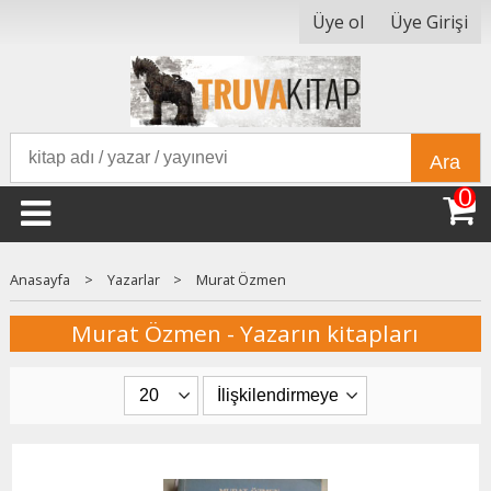
Üye ol
Üye Girişi
Ara
0
Anasayfa
>
Yazarlar
>
Murat Özmen
Murat Özmen - Yazarın kitapları