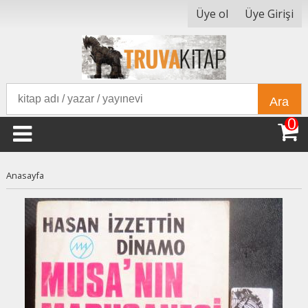
Üye ol
Üye Girişi
Ara
0
Anasayfa