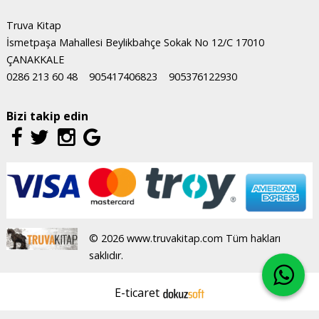
Truva Kitap
İsmetpaşa Mahallesi Beylikbahçe Sokak No 12/C 17010
ÇANAKKALE
0286 213 60 48
905417406823
905376122930
Bizi takip edin
© 2026 www.truvakitap.com Tüm hakları
saklıdır.
E-ticaret