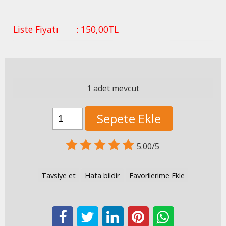
Liste Fiyatı
:
150
,00
TL
1 adet mevcut
Sepete Ekle
5.00/5
Tavsiye et
Hata bildir
Favorilerime Ekle