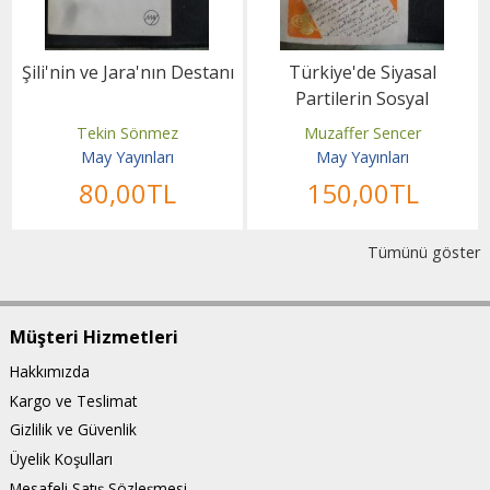
Şili'nin ve Jara'nın Destanı
Türkiye'de Siyasal
Partilerin Sosyal
Temelleri
Tekin Sönmez
Muzaffer Sencer
May Yayınları
May Yayınları
80
,00
TL
150
,00
TL
Tümünü göster
Müşteri Hizmetleri
Hakkımızda
Kargo ve Teslimat
Gizlilik ve Güvenlik
Üyelik Koşulları
Mesafeli Satış Sözleşmesi