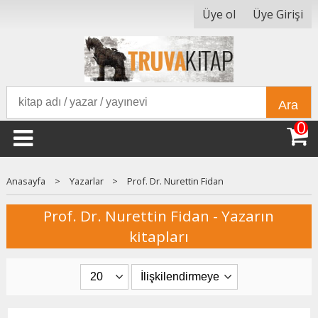
Üye ol
Üye Girişi
Ara
0
Anasayfa
>
Yazarlar
>
Prof. Dr. Nurettin Fidan
Prof. Dr. Nurettin Fidan - Yazarın
kitapları