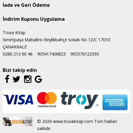
İade ve Geri Ödeme
İndirim Kuponu Uygulama
Truva Kitap
İsmetpaşa Mahallesi Beylikbahçe Sokak No 12/C 17010
ÇANAKKALE
0286 213 60 48
905417406823
905376122930
Bizi takip edin
© 2026 www.truvakitap.com Tüm hakları
saklıdır.